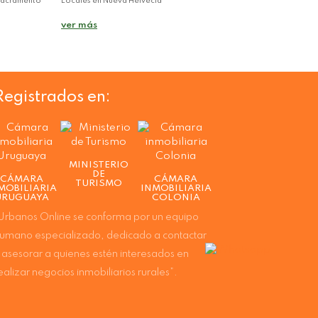
 Sacramento
Locales en Nueva Helvecia
ver más
Registrados en:
MINISTERIO
DE
CÁMARA
CÁMARA
TURISMO
MOBILIARIA
INMOBILIARIA
URUGUAYA
COLONIA
Urbanos Online se conforma por un equipo
umano especializado, dedicado a contactar
 asesorar a quienes estén interesados en
ealizar negocios inmobiliarios rurales”.