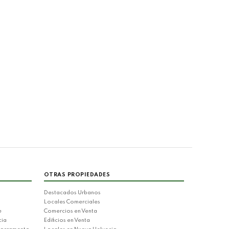
OTRAS PROPIEDADES
Destacados Urbanos
Locales Comerciales
e
Comercios en Venta
cia
Edificios en Venta