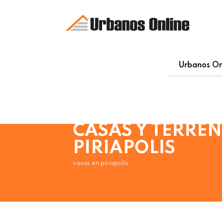
Urbanos On
CASAS Y TERREN
PIRIAPOLIS
casas en piriapolis