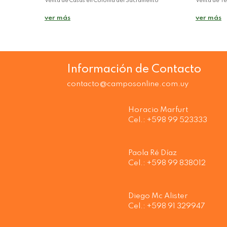
Venta de Casas en Colonia del Sacramento
Venta de Te
ver más
ver más
Información de Contacto
contacto@camposonline.com.uy
Horacio Marfurt
Cel.: +598 99 523333
Paola Ré Díaz
Cel.: +598 99 838012
Diego Mc Alister
Cel.: +598 91 329947