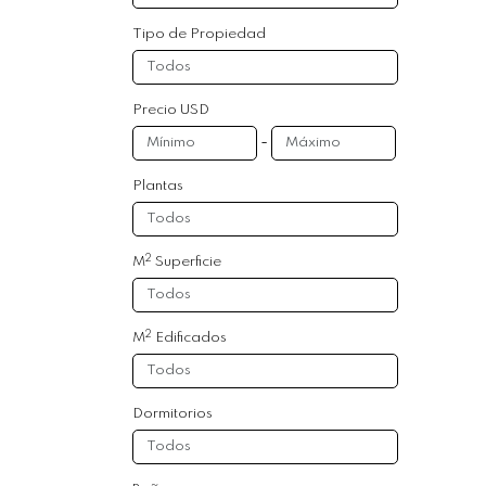
Tipo de Propiedad
Precio USD
-
Plantas
2
M
Superficie
2
M
Edificados
Dormitorios