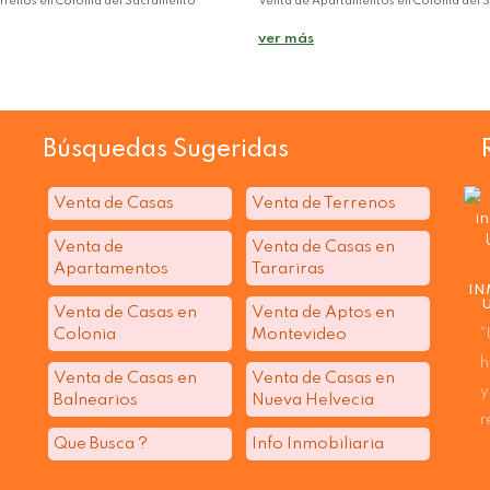
rrenos en Colonia del Sacramento
Venta de Apartamentos en Colonia del
ver más
Búsquedas Sugeridas
Venta de Casas
Venta de Terrenos
Venta de
Venta de Casas en
Apartamentos
Tarariras
IN
Venta de Casas en
Venta de Aptos en
Colonia
Montevideo
“
h
Venta de Casas en
Venta de Casas en
y
Balnearios
Nueva Helvecia
r
Que Busca ?
Info Inmobiliaria